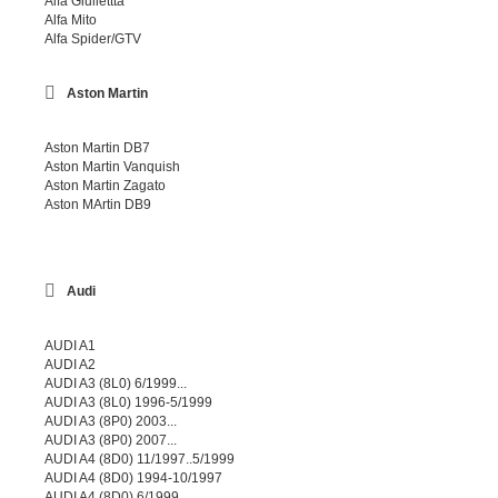
Alfa Giuliettta
Alfa Mito
Alfa Spider/GTV
Aston Martin
Aston Martin DB7
Aston Martin Vanquish
Aston Martin Zagato
Aston MArtin DB9
Audi
AUDI A1
AUDI A2
AUDI A3 (8L0) 6/1999...
AUDI A3 (8L0) 1996-5/1999
AUDI A3 (8P0) 2003...
AUDI A3 (8P0) 2007...
AUDI A4 (8D0) 11/1997..5/1999
AUDI A4 (8D0) 1994-10/1997
AUDI A4 (8D0) 6/1999...