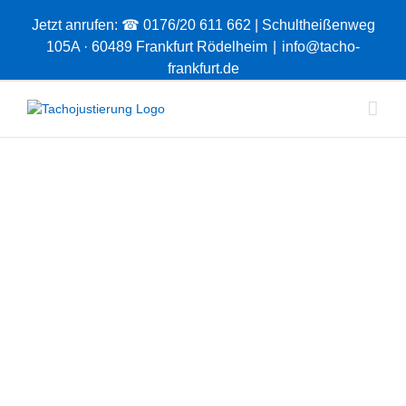
Skip
Jetzt anrufen: ☎ 0176/20 611 662 | Schultheißenweg
to
content
105A · 60489 Frankfurt Rödelheim
|
info@tacho-
frankfurt.de