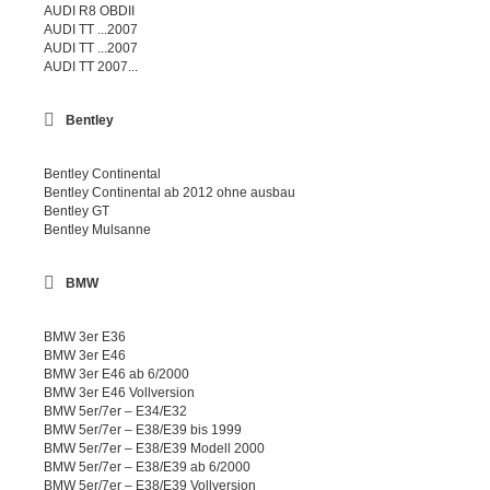
AUDI R8 OBDII
AUDI TT ...2007
AUDI TT ...2007
AUDI TT 2007...
Bentley
Bentley Continental
Bentley Continental ab 2012 ohne ausbau
Bentley GT
Bentley Mulsanne
BMW
BMW 3er E36
BMW 3er E46
BMW 3er E46 ab 6/2000
BMW 3er E46 Vollversion
BMW 5er/7er – E34/E32
BMW 5er/7er – E38/E39 bis 1999
BMW 5er/7er – E38/E39 Modell 2000
BMW 5er/7er – E38/E39 ab 6/2000
BMW 5er/7er – E38/E39 Vollversion